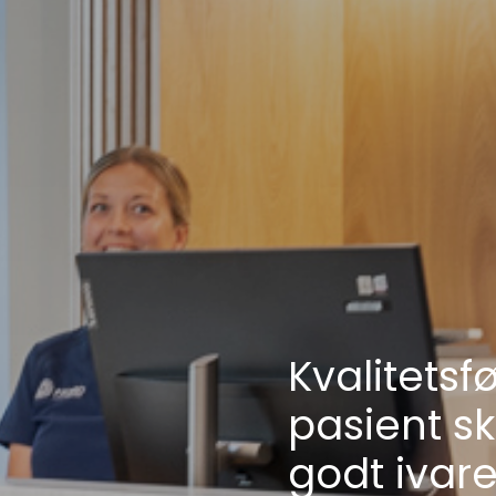
Kvalitetsf
pasient sk
godt ivare